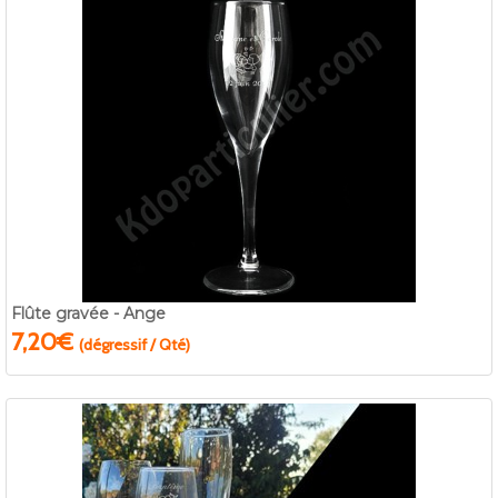
Flûte gravée - Ange
7,20€
(dégressif / Qté)