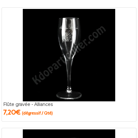
Flûte gravée - Alliances
7,20€
(dégressif / Qté)