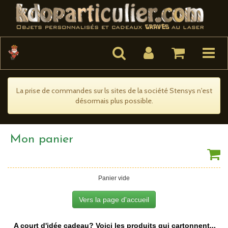
Toggle
navigat
La prise de commandes sur ls sites de la société Stensys n'est
désormais plus possible.
Mon panier
Panier vide
Vers la page d'accueil
A court d'idée cadeau? Voici les produits qui cartonnent...