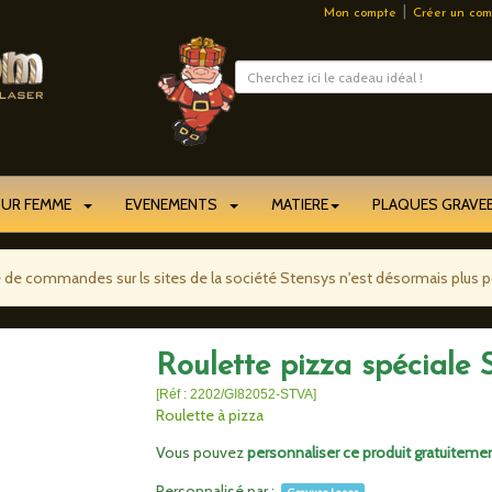
|
Mon compte
Créer un com
OUR FEMME
EVENEMENTS
MATIERE
PLAQUES GRAV
e de commandes sur ls sites de la société Stensys n'est désormais plus p
Roulette pizza spéciale 
[Réf : 2202/GI82052-STVA]
Roulette à pizza
Vous pouvez
personnaliser ce produit gratuiteme
Personnalisé par :