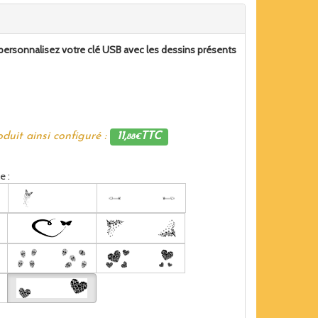
e, personnalisez votre clé USB avec les dessins présents
duit ainsi configuré :
11,
TTC
88€
 :