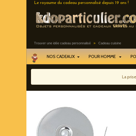
Le royaume du cadeau personnalisé depuis 19 ans !
»
Trouver une idée cadeau personnalisé
Cadeau cuisine
NOS CADEAUX
POUR HOMME
P
La pris