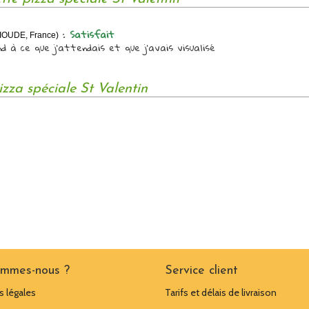
:
Satisfait
RIOUDE, France)
d à ce que j'attendais et que j'avais visualisé
izza spéciale St Valentin
ommes-nous ?
Service client
 légales
Tarifs et délais de livraison