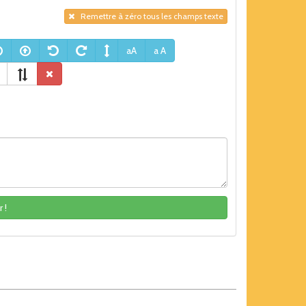
Remettre à zéro tous les champs texte
aA
a A
 !