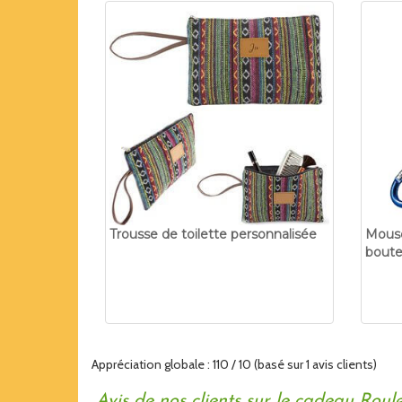
Trousse de toilette personnalisée
Mousq
boutei
Appréciation globale :
1
10
/
10
(basé sur
1
avis clients)
Avis de nos clients sur le cadeau Roule