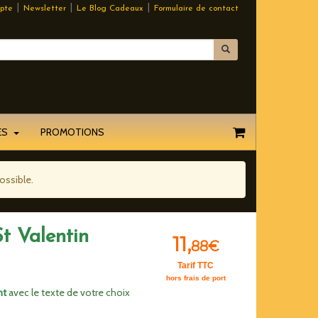
|
|
|
pte
Newsletter
Le Blog Cadeaux
Formulaire de contact
EES
PROMOTIONS
ossible.
St Valentin
11,
88€
Tarif TTC
hors frais de port
nt
avec le texte de votre choix