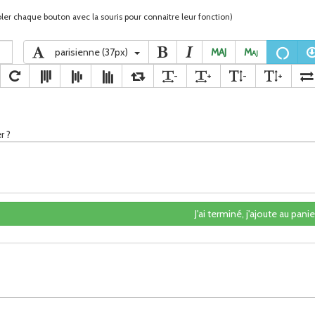
ler chaque bouton avec la souris pour connaitre leur fonction)
parisienne (37px)
MAJ
M
aj
-
+
-
+
r ?
J'ai terminé, j'ajoute au panier