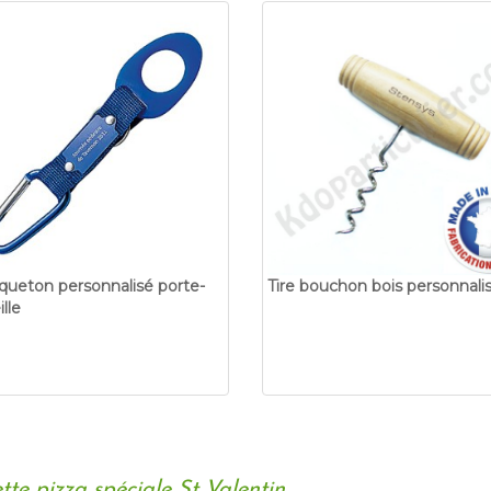
ueton personnalisé porte-
Tire bouchon bois personnali
lle
tte pizza spéciale St Valentin