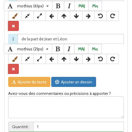
mothius (61px)
MAJ
M
aj
2
mothius (21px)
MAJ
M
aj
Ajouter du texte
Ajouter un dessin
Avez-vous des commentaires ou précisions à apporter ?
Quantité :