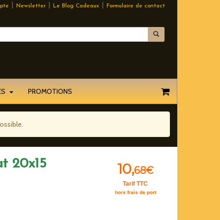
|
|
|
pte
Newsletter
Le Blog Cadeaux
Formulaire de contact
EES
PROMOTIONS
ossible.
at 20x15
10,
68€
Tarif TTC
hors frais de port