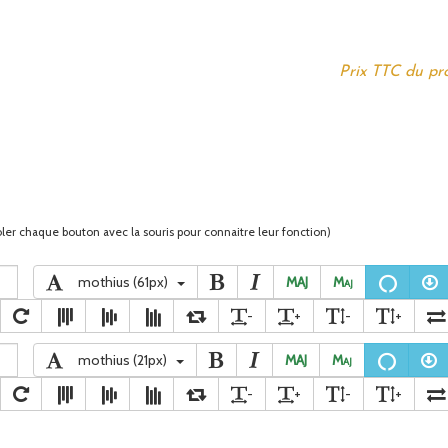
Prix TTC du pro
ler chaque bouton avec la souris pour connaitre leur fonction)
mothius (61px)
MAJ
M
aj
-
+
-
+
mothius (21px)
MAJ
M
aj
-
+
-
+