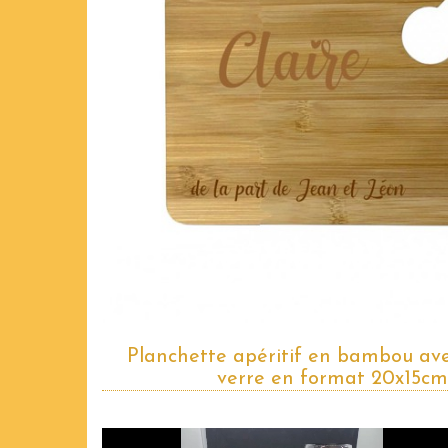
Planchette apéritif en bambou av
verre en format 20x15cm