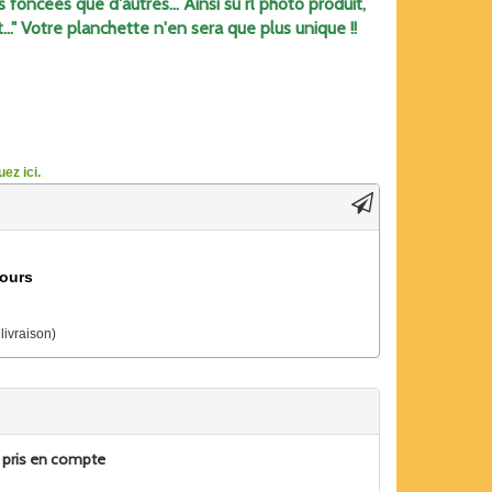
 foncées que d'autres... Ainsi su rl photo produit,
t..." Votre planchette n'en sera que plus unique !!
ez ici.
jours
 livraison)
 pris en compte