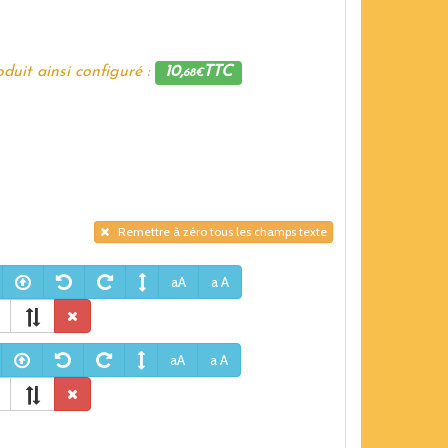
duit ainsi configuré :
10,
TTC
68€
Remettre à zéro tous les champs texte
aA
a A
aA
a A