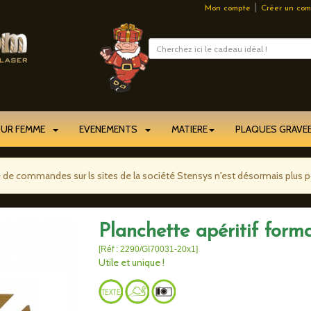
|
Mon compte
Créer un com
OUR FEMME
EVENEMENTS
MATIERE
PLAQUES GRAV
e de commandes sur ls sites de la société Stensys n'est désormais plus p
Planchette apéritif form
[Réf : 2290/GI70031-20x1]
Utile et unique !