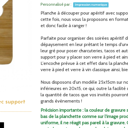
Personnalisé par :
Impression numerique
Planche à découper pour apéritif avec suppo
cette fois, nous vous la proposons en forma
et donc facile à ranger !
Parfaite pour organiser des soirées apéritif d
dépaysement en leur prêtant le temps d'une s
leur gré pour poser charcuteries, tacos et aut
support pour y placer son verre à pied et ains
L'encoche prévue à cet effet dans la planc
verre à pied et verre à vin classique ainsi, 
Nous disposons d'un modèle 25x15cm sur not
inférieures en 20x15, ce qui, outre la facili
la quantité de tacos que vos invités pourron
grands évènements !
ec support
Précision importante : la couleur de gravure
bas de la planchette comme sur l'image produ
uniforme, il ne réagit pas pareil à la gravure.