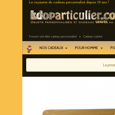
Le royaume du cadeau personnalisé depuis 19 ans !
»
Trouver une idée cadeau personnalisé
Cadeau cuisine
NOS CADEAUX
POUR HOMME
P
La pris