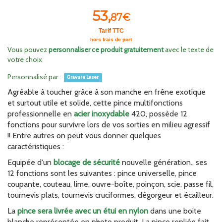
53,
87€
Tarif TTC
hors frais de port
Vous pouvez
personnaliser ce produit gratuitement
avec le texte de
votre choix
Personnalisé par :
Gravure Laser
Agréable à toucher grâce à son manche en frêne exotique
et surtout utile et solide, cette pince multifonctions
professionnelle en
acier inoxydable
420, possède 12
fonctions pour survivre lors de vos sorties en milieu agressif
!! Entre autres on peut vous donner quelques
caractéristiques :
Equipée d'un
blocage de sécurité
nouvelle génération., ses
12 fonctions sont les suivantes : pince universelle, pince
coupante, couteau, lime, ouvre-boîte, poinçon, scie, passe fil,
tournevis plats, tournevis cruciformes, dégorgeur et écailleur.
La
pince sera livrée avec un étui en nylon
dans une boite
blanche représentée en photo produit. La pince repliée fait