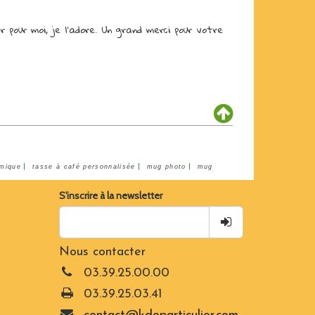
r pour moi, je l'adore. Un grand merci pour votre
|
|
|
mique
tasse à café personnalisée
mug photo
mug
S'inscrire à la newsletter
Nous contacter
03.39.25.00.00
03.39.25.03.41