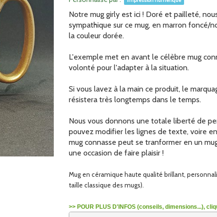
Impression numerique
Notre mug girly est ici ! Doré et pailleté, no
sympathique sur ce mug, en marron foncé/noir
la couleur dorée.
L'exemple met en avant le célèbre mug conn
volonté pour l'adapter à la situation.
Si vous lavez à la main ce produit, le marqu
résistera très longtemps dans le temps.
Nous vous donnons une totale liberté de pe
pouvez modifier les lignes de texte, voire en 
mug connasse peut se tranformer en un mug p
une occasion de faire plaisir !
Mug en céramique haute qualité brillant, personna
taille classique des mugs).
>> POUR PLUS D'INFOS (conseils, dimensions...), cliqu