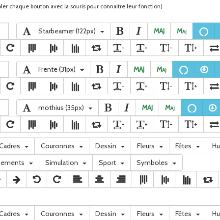
ler chaque bouton avec la souris pour connaitre leur fonction)
Starbeamer (122px)
MAJ
M
aj
-
+
-
+
Frente (31px)
MAJ
M
aj
-
+
-
+
mothius (35px)
MAJ
M
aj
-
+
-
+
Cadres
Couronnes
Dessin
Fleurs
Fêtes
H
nements
Simulation
Sport
Symboles
Cadres
Couronnes
Dessin
Fleurs
Fêtes
H