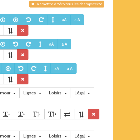
Remettre à zéro tous les champs texte
aA
a A
aA
a A
aA
a A
umour
Lignes
Loisirs
Légal
-
+
-
+
umour
Lignes
Loisirs
Légal