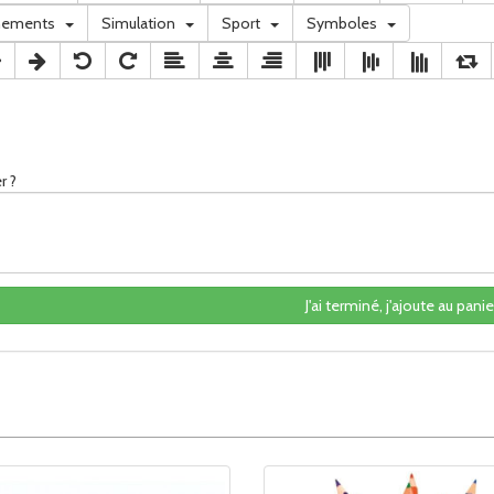
nements
Simulation
Sport
Symboles
r ?
J'ai terminé, j'ajoute au panier