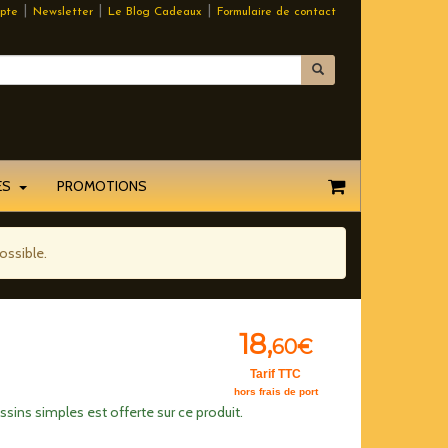
|
|
|
pte
Newsletter
Le Blog Cadeaux
Formulaire de contact
EES
PROMOTIONS
ossible.
18,
60€
Tarif TTC
hors frais de port
ssins simples est offerte sur ce produit.