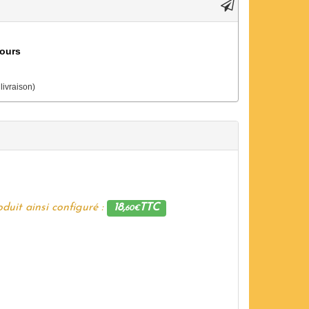
jours
 livraison)
duit ainsi configuré :
18,
TTC
60€