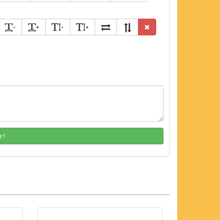
-
+
-
+
 !