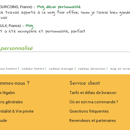
:
Mug décor personnalisé
TOURCOING, France)
e travail apporté à ce mug. Pour offrir, sinon je l'aurai bien garde
vail
:
Mug
ULX, France)
t a été incroyable et personnalisé, parfait
 personnalisé
|
|
|
|
eau homme
cadeau femme
cadeau mariage
cadeau amoureux
mug en cera
ommes-nous ?
Service client
 légales
Tarifs et délais de livraison
ns générales
Où en est ma commande ?
tialité & Vie privée
Questions fréquentes
tude
Revendeurs et partenaires