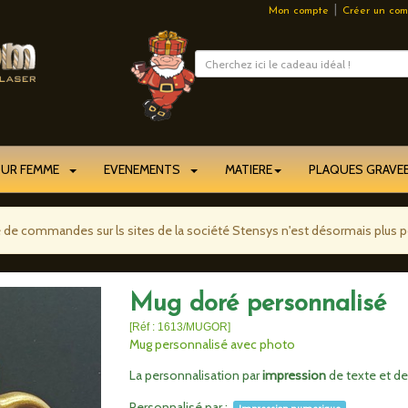
|
Mon compte
Créer un com
OUR FEMME
EVENEMENTS
MATIERE
PLAQUES GRAV
e de commandes sur ls sites de la société Stensys n'est désormais plus p
Mug doré personnalisé
[Réf : 1613/MUGOR]
Mug personnalisé avec photo
La personnalisation par
impression
de texte et de
Personnalisé par :