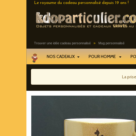
Le royaume du cadeau personnalisé depuis 19 ans !
»
Trouver une idée cadeau personnalisé
Mug personnalisé
NOS CADEAUX
POUR HOMME
P
La pris