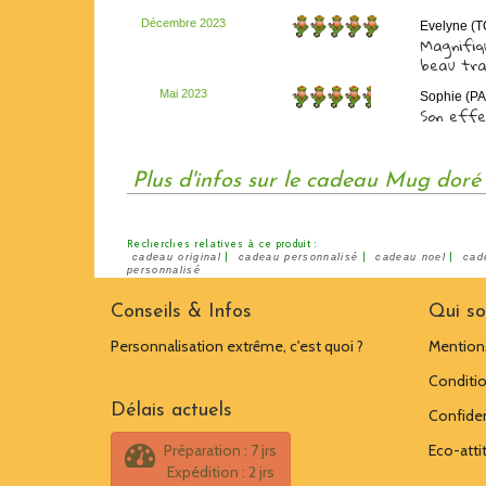
Décembre 2023
Evelyne (
Magnifiqu
beau tra
Mai 2023
Sophie (PA
Son effe
Plus d'infos sur le cadeau Mug doré
Recherches relatives à ce produit :
|
|
|
cadeau original
cadeau personnalisé
cadeau noel
cad
personnalisé
Conseils & Infos
Qui s
Personnalisation extrême, c'est quoi ?
Mentions
Conditio
Délais actuels
Confiden
Préparation : 7 jrs
Eco-atti
Expédition : 2 jrs