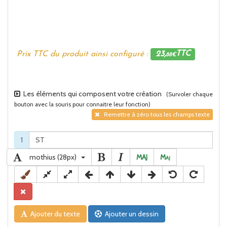
Prix TTC du produit ainsi configuré :
23,
TTC
88€
Les éléments qui composent votre création
(Survoler chaque
bouton avec la souris pour connaitre leur fonction)
Remettre à zéro tous les champs texte
1
mothius (28px)
MAJ
M
aj
Ajouter du texte
Ajouter un dessin