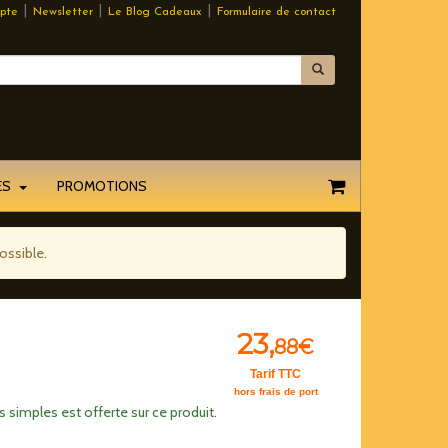
|
|
|
pte
Newsletter
Le Blog Cadeaux
Formulaire de contact
EES
PROMOTIONS
ossible.
23,
88€
Tarif TTC
hors frais de port
 simples est offerte sur ce produit.