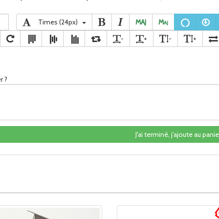
Times (24px)
MAJ
M
aj
-
+
-
+
r ?
J'ai terminé, j'ajoute au panier