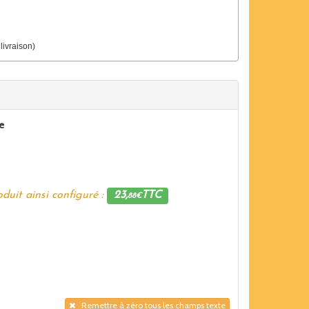
 livraison)
e
duit ainsi configuré :
23,
TTC
88€
Remettre à zéro tous les champs texte