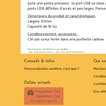
Juste une petite précision : le port USB se situe a
ports USB difficiles d'accès et peu larges. Pense
Dimensions du produit et caractéristiques:
Largeur 50mm
Capacité de 16 Go
Conditionnement, accessoires :
Clé usb coeur livrée dans une pochette cadeau
Recherches relatives à ce produit :
|
cle usb porte clés
clé usb personnalisée
Conseils & Infos
Qui s
Personnalisation extrême, c'est quoi ?
Mentions
Conditio
Délais actuels
Confiden
Préparation : 7 jrs
Eco-atti
Expédition : 2 jrs
(En Express : max J+2)