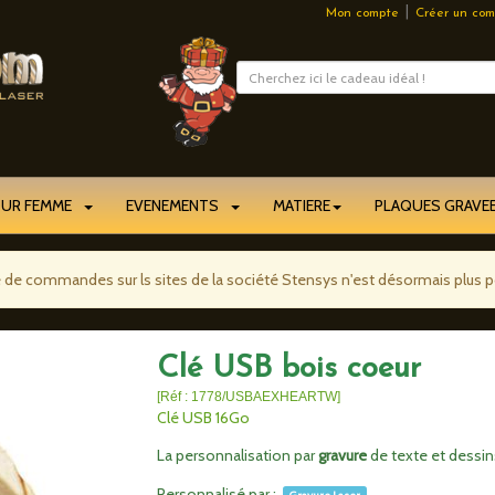
|
Mon compte
Créer un com
OUR FEMME
EVENEMENTS
MATIERE
PLAQUES GRAV
e de commandes sur ls sites de la société Stensys n'est désormais plus p
Clé USB bois coeur
[Réf : 1778/USBAEXHEARTW]
Clé USB 16Go
La personnalisation par
gravure
de texte et dessins
Personnalisé par :