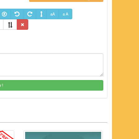
aA
a A
 !