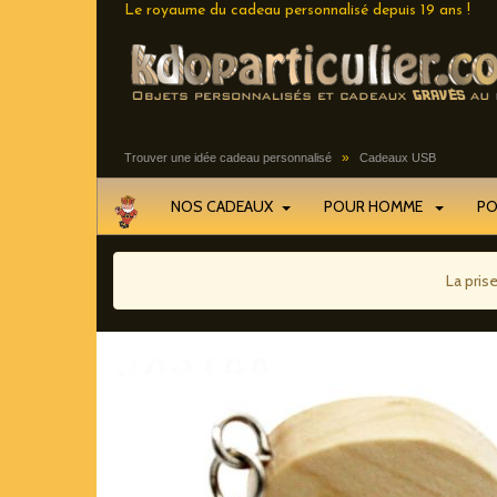
Le royaume du cadeau personnalisé depuis 19 ans !
»
Trouver une idée cadeau personnalisé
Cadeaux USB
NOS CADEAUX
POUR HOMME
P
La pris