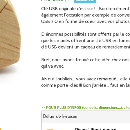
Gravure Laser
Clé USB originale c'est sûr !... Bon forcément,
également l'occasion par exemple de converti
USB 2.0 en forme de coeur avec vos photos 
D'énormes possibilités sont offerts par le 
que les mariés offrent une clé USB en forme
clé USB devient un cadeau de remerciement
Bref, nous avons trouvé cette idée chez nos f
qui va avec.
Ah oui, j'oubliais... vous avez remarqué... ell
comme porte-clés !!! Bon j'arrête .. faut en la
>> POUR PLUS D'INFOS (conseils, dimensions...), cliqu
Délais de livraison
r
Dispo :
Stock épuisé