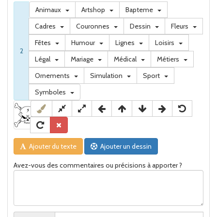
Animaux
Artshop
Bapteme
Cadres
Couronnes
Dessin
Fleurs
Fêtes
Humour
Lignes
Loisirs
2
Légal
Mariage
Médical
Métiers
Ornements
Simulation
Sport
Symboles
Ajouter du texte
Ajouter un dessin
Avez-vous des commentaires ou précisions à apporter ?