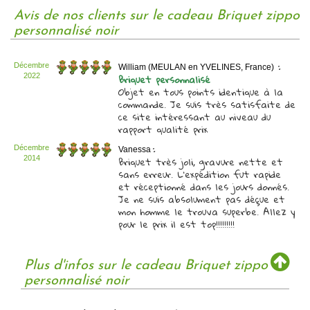
Avis de nos clients sur le cadeau Briquet zippo
personnalisé noir
:
Décembre
William (MEULAN en YVELINES, France)
Briquet personnalisé
2022
Objet en tous points identique à la
commande. Je suis très satisfaite de
ce site intéressant au niveau du
rapport qualité prix
:
Décembre
Vanessa
Briquet très joli, gravure nette et
2014
sans erreur. L'expédition fut rapide
et réceptionné dans les jours donnés.
Je ne suis absolument pas déçue et
mon homme le trouva superbe. Allez y
pour le prix il est top!!!!!!!!!
Plus d'infos sur le cadeau Briquet zippo
personnalisé noir