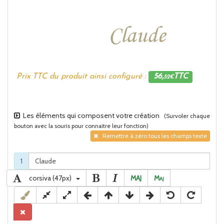
Prix TTC du produit ainsi configuré :
56,
TTC
52€
Les éléments qui composent votre création
(Survoler chaque
bouton avec la souris pour connaitre leur fonction)
Remettre à zéro tous les champs texte
1
corsiva (47px)
MAJ
M
aj