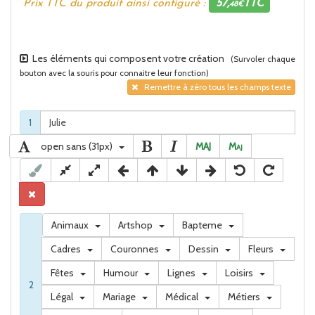
Prix TTC du produit ainsi configuré :
57,
TTC
48€
Les éléments qui composent votre création
(Survoler chaque
bouton avec la souris pour connaitre leur fonction)
Remettre à zéro tous les champs texte
1
open sans (31px)
MAJ
M
aj
Animaux
Artshop
Bapteme
Cadres
Couronnes
Dessin
Fleurs
Fêtes
Humour
Lignes
Loisirs
2
Légal
Mariage
Médical
Métiers