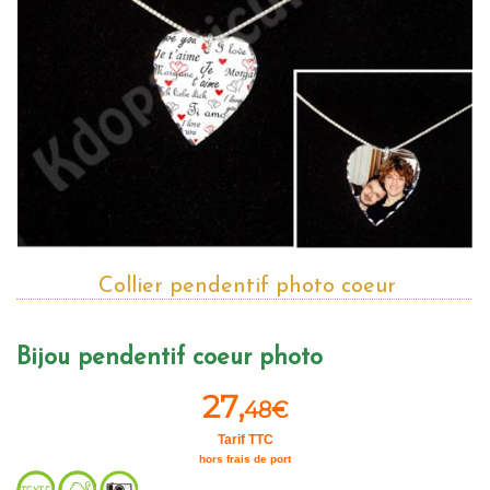
Collier pendentif photo coeur
Bijou pendentif coeur photo
27,
48€
Tarif TTC
hors frais de port