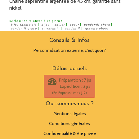
Chaine seprentine argentée de 45 cm, garantie sans
nickel.
Recherches relatives à ce produit :
|
|
|
|
|
bijou fanstaisie
bijou
collier
coeur
pendentif photo
|
|
|
pendentif gravé
st valentin
pendentif
gravure photo
Conseils & Infos
Personnalisation extrême, c'est quoi ?
Délais actuels
Préparation : 7 jrs
Expédition : 2 jrs
(En Express : max J+2)
Qui sommes-nous ?
Mentions légales
Conditions générales
Confidentialité & Vie privée