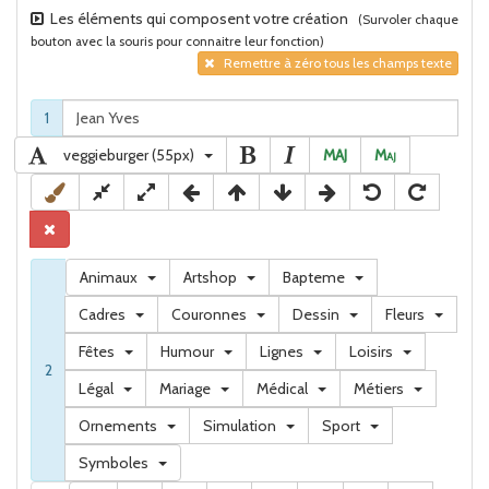
Les éléments qui composent votre création
(Survoler chaque
bouton avec la souris pour connaitre leur fonction)
Remettre à zéro tous les champs texte
1
veggieburger (55px)
MAJ
M
aj
Animaux
Artshop
Bapteme
Cadres
Couronnes
Dessin
Fleurs
Fêtes
Humour
Lignes
Loisirs
2
Légal
Mariage
Médical
Métiers
Ornements
Simulation
Sport
Symboles