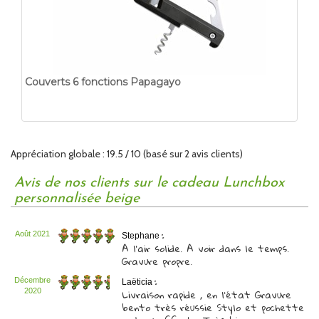
Couverts 6 fonctions Papagayo
Appréciation globale :
1
9.5
/
10
(basé sur
2
avis clients)
Avis de nos clients sur le cadeau Lunchbox
personnalisée beige
:
Août 2021
Stephane
A l'air solide. A voir dans le temps.
Gravure propre.
:
Décembre
Laëticia
Livraison rapide , en l'état Gravure
2020
bento très réussie Stylo et pochette