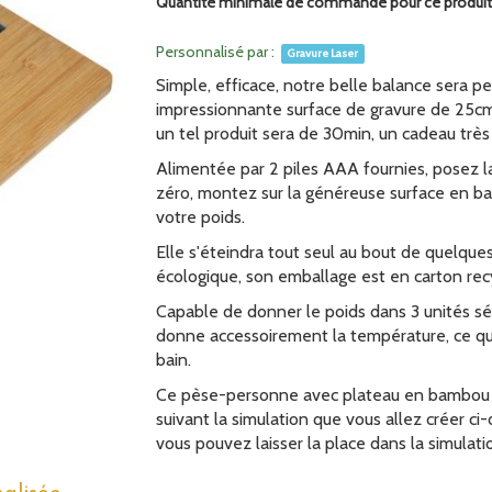
Quantité minimale de commande pour ce produit :
Personnalisé par :
Gravure Laser
Simple, efficace, notre belle balance sera pe
impressionnante surface de gravure de 25cm 
un tel produit sera de 30min, un cadeau très 
Alimentée par 2 piles AAA fournies, posez la
zéro, montez sur la généreuse surface en ba
votre poids.
Elle s'éteindra tout seul au bout de quelqu
écologique, son emballage est en carton recy
Capable de donner le poids dans 3 unités sé
donne accessoirement la température, ce qui
bain.
Ce pèse-personne avec plateau en bambou s
suivant la simulation que vous allez créer ci-
vous pouvez laisser la place dans la simulat