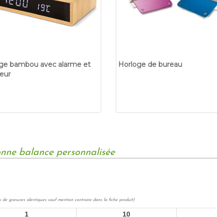
ge bambou avec alarme et
Horloge de bureau
eur
sonne balance personnalisée
s de gravures identiques sauf mention contraire dans la fiche produit)
1
10