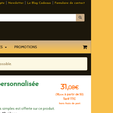
|
|
|
pte
Newsletter
Le Blog Cadeaux
Formulaire de contact
EES
PROMOTIONS
ossible.
ersonnalisée
31,
08€
(
18,
à partir de 50)
00€
Tarif TTC
hors frais de port
 simples est offerte sur ce produit.