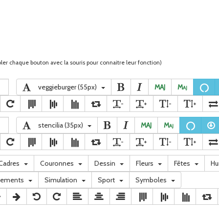
ler chaque bouton avec la souris pour connaitre leur fonction)
veggieburger (55px)
MAJ
M
aj
-
+
-
+
stencilia (35px)
MAJ
M
aj
-
+
-
+
Cadres
Couronnes
Dessin
Fleurs
Fêtes
H
nements
Simulation
Sport
Symboles