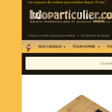
Le royaume du cadeau personnalisé depuis 19 ans !
»
Trouver une idée cadeau personnalisé
Accessoires de bureau
NOS CADEAUX
POUR HOMME
P
La pris