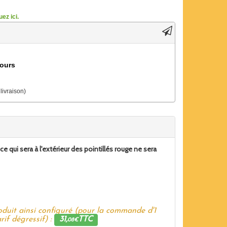
ez ici.
jours
 livraison)
qui sera à l'extérieur des pointillés rouge ne sera
oduit ainsi configuré (pour la commande d'1
rif dégressif) :
31,
TTC
08€