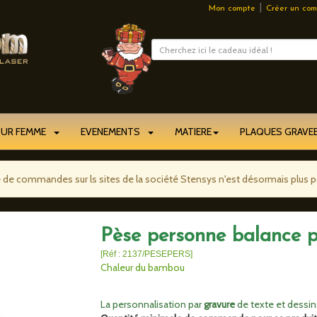
|
Mon compte
Créer un com
OUR FEMME
EVENEMENTS
MATIERE
PLAQUES GRAV
e de commandes sur ls sites de la société Stensys n'est désormais plus p
Pèse personne balance p
[Réf : 2137/PESEPERS]
Chaleur du bambou
La personnalisation par
gravure
de texte et dessins