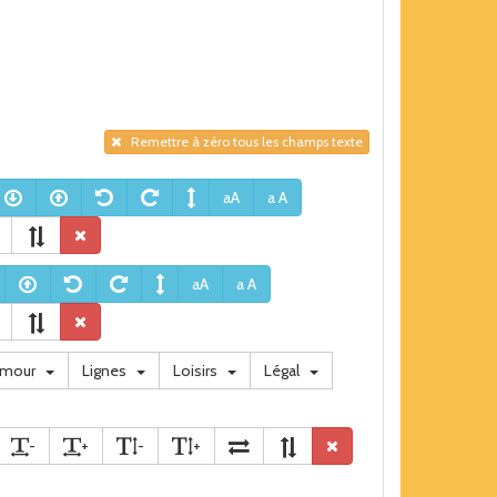
Remettre à zéro tous les champs texte
aA
a A
aA
a A
umour
Lignes
Loisirs
Légal
-
+
-
+