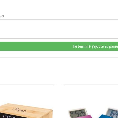
r ?
J'ai terminé, j'ajoute au panier