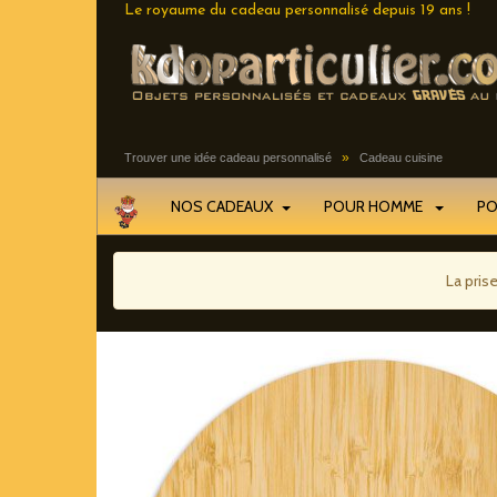
Le royaume du cadeau personnalisé depuis 19 ans !
»
Trouver une idée cadeau personnalisé
Cadeau cuisine
NOS CADEAUX
POUR HOMME
P
La pris