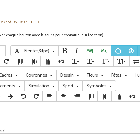
ler chaque bouton avec la souris pour connaitre leur fonction)
Frente (34px)
MAJ
M
aj
-
+
-
+
Cadres
Couronnes
Dessin
Fleurs
Fêtes
H
nements
Simulation
Sport
Symboles
r ?