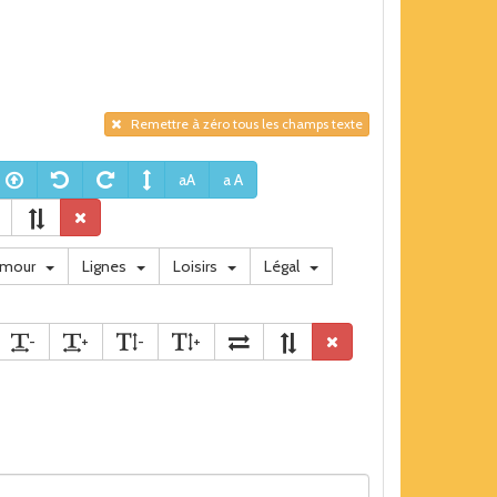
Remettre à zéro tous les champs texte
aA
a A
umour
Lignes
Loisirs
Légal
-
+
-
+