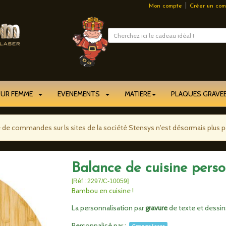
|
Mon compte
Créer un com
OUR FEMME
EVENEMENTS
MATIERE
PLAQUES GRAV
e de commandes sur ls sites de la société Stensys n'est désormais plus p
Balance de cuisine perso
[Réf : 2297/C-10059]
Bambou en cuisine !
La personnalisation par
gravure
de texte et dessins
Personnalisé par :