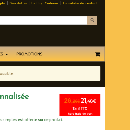
|
|
|
pte
Newsletter
Le Blog Cadeaux
Formulaire de contact
EES
PROMOTIONS
ossible.
nnalisée
26,
21,
28€
48€
Tarif TTC
hors frais de port
 simples est offerte sur ce produit.