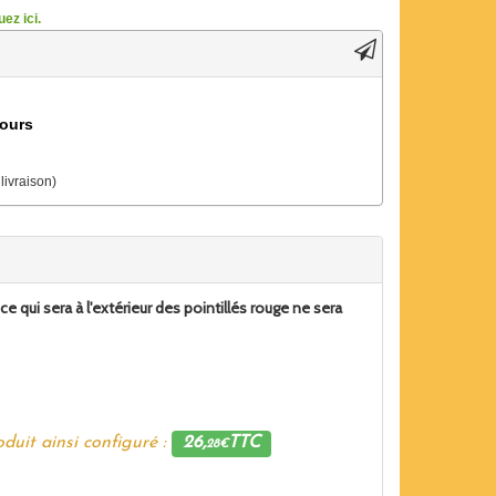
ez ici.
jours
 livraison)
qui sera à l'extérieur des pointillés rouge ne sera
duit ainsi configuré :
26,
TTC
28€