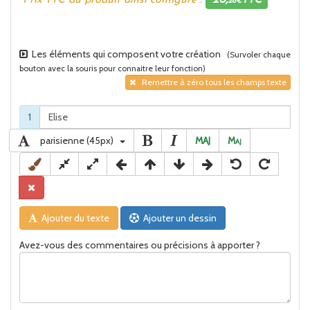
Prix TTC du produit ainsi configuré :
20,
TTC
28€
Les éléments qui composent votre création
(Survoler chaque
bouton avec la souris pour connaitre leur fonction)
Remettre à zéro tous les champs texte
1
parisienne (45px)
MAJ
M
aj
Ajouter du texte
Ajouter un dessin
Avez-vous des commentaires ou précisions à apporter ?