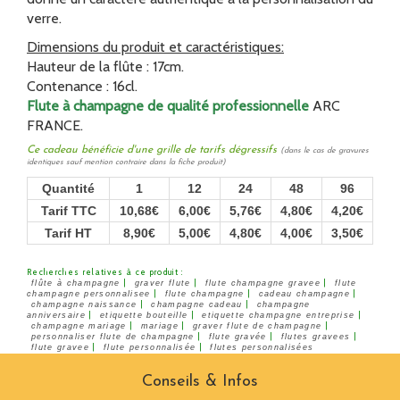
verre.
Dimensions du produit et caractéristiques:
Hauteur de la flûte : 17cm.
Contenance : 16cl.
Flute à champagne de qualité professionnelle
ARC
FRANCE.
Ce cadeau bénéficie d'une grille de tarifs dégressifs
(dans le cas de gravures
identiques sauf mention contraire dans la fiche produit)
Quantité
1
12
24
48
96
Tarif TTC
10,68€
6,00€
5,76€
4,80€
4,20€
Tarif HT
8,90€
5,00€
4,80€
4,00€
3,50€
Recherches relatives à ce produit :
|
|
|
flûte à champagne
graver flute
flute champagne gravee
flute
|
|
|
champagne personnalisee
flute champagne
cadeau champagne
|
|
champagne naissance
champagne cadeau
champagne
|
|
|
anniversaire
etiquette bouteille
etiquette champagne entreprise
|
|
|
champagne mariage
mariage
graver flute de champagne
|
|
|
personnaliser flute de champagne
flute gravée
flutes gravees
|
|
flute gravee
flute personnalisée
flutes personnalisées
Conseils & Infos