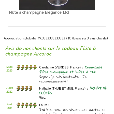
Flûte à champagne Elégance 13cl
Appréciation globale :
1
9.3333333333333
/
10
(basé sur
3
avis clients)
Avis de nos clients sur le cadeau Flûte à
champagne Arcoroc
:
Commande
Mars
Carolanne (VERDES, France)
flûte champagne et boîte à thé
2023
Super , je suis contente . Je
recommanderais !
:
ACHAT DE
Juillet
Nathalie (THUE ET MUE, France)
FLÛTES
2022
Bien
:
Avril
Laura
J'ai bien recu les visuels des bouteilles
2011