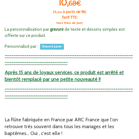
10,
68€
(
4,
à partir de 96)
20€
Tarif TTC
hors frais de port
La personnalisation par
gravure
de texte et dessins simples est
offerte sur ce produit.
Personnalisé par :
Gravure Laser
-----------------------------------------------------------
-----------------------------
Après 15 ans de loyaux services, ce produit est arrêté et
bientôt remplacé par une petite nouveauté !!
-----------------------------------------------------------
-----------------------------
La flûte fabriquée en France par ARC France que l'on
retrouve très souvent dans tous les mariages et les
baptêmes... Oui , c'est elle !