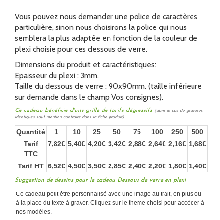
Vous pouvez nous demander une police de caractères
particulière, sinon nous choisirons la police qui nous
semblera la plus adaptée en fonction de la couleur de
plexi choisie pour ces dessous de verre.
Dimensions du produit et caractéristiques:
Epaisseur du plexi : 3mm.
Taille du dessous de verre : 90x90mm. (taille inférieure
sur demande dans le champ Vos consignes).
Ce cadeau bénéficie d'une grille de tarifs dégressifs
(dans le cas de gravures
identiques sauf mention contraire dans la fiche produit)
Quantité
1
10
25
50
75
100
250
500
Tarif
7,82€
5,40€
4,20€
3,42€
2,88€
2,64€
2,16€
1,68€
TTC
Tarif HT
6,52€
4,50€
3,50€
2,85€
2,40€
2,20€
1,80€
1,40€
Suggestion de dessins pour le cadeau Dessous de verre en plexi
Ce cadeau peut être personnalisé avec une image au trait, en plus ou
à la place du texte à graver. Cliquez sur le theme choisi pour accèder à
nos modèles.