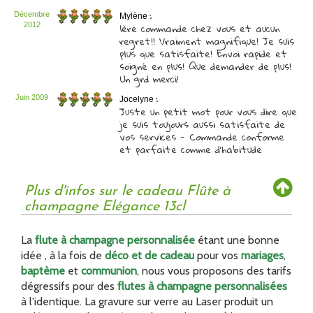
:
Décembre
Mylène
1ère commande chez vous et aucun
2012
regret!! Vraiment magnifique! Je suis
plus que satisfaite! Envoi rapide et
soigné en plus! Que demander de plus!
Un grd merci!
:
Juin 2009
Jocelyne
Juste un petit mot pour vous dire que
je suis toujours aussi satisfaite de
vos services - Commande conforme
et parfaite comme d'habitude
Plus d'infos sur le cadeau Flûte à
champagne Elégance 13cl
La
flute à champagne personnalisée
étant une bonne
idée , à la fois de
déco et de cadeau
pour vos
mariages
,
baptème
et
communion
, nous vous proposons des tarifs
dégressifs pour des
flutes à champagne personnalisées
à l'identique. La gravure sur verre au Laser produit un