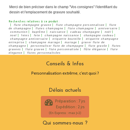
Merci de bien préciser dans le champ "Vos consignes" l'identifiant du
dessin et l'emplacement de gravure souhaité.
Recherches relatives à ce produit :
|
|
|
flute champagne gravee
flute champagne personnalisee
flute
|
|
|
|
de champagne
flutes champagne
flute champagne
anniversaire
|
|
|
|
|
communion
baptême
naissance
cadeau champagne
noël
|
|
|
|
|
noel
fetes
fete
champagne naissance
champagne cadeau
|
|
champagne anniversaire
etiquette bouteille
etiquette champagne
|
|
|
entreprise
champagne mariage
mariage
graver flute de
|
|
|
champagne
personnaliser flute de champagne
flute gravée
flutes
|
|
|
|
gravees
flute gravee
flute personnalisée
flûte élégance
flute
|
elegance
flutes personnalisées
Conseils & Infos
Personnalisation extrême, c'est quoi ?
Délais actuels
Préparation : 7 jrs
Expédition : 2 jrs
(En Express : max J+2)
Qui sommes-nous ?