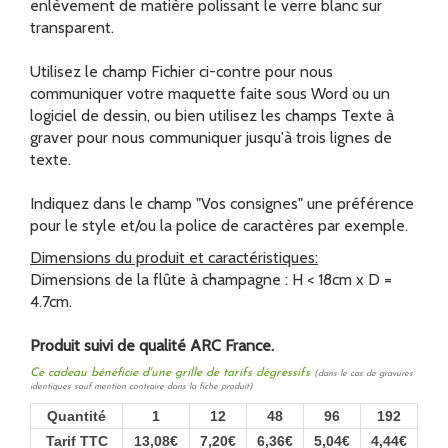
enlèvement de matière polissant le verre blanc sur
transparent.
Utilisez le champ Fichier ci-contre pour nous
communiquer votre maquette faite sous Word ou un
logiciel de dessin, ou bien utilisez les champs Texte à
graver pour nous communiquer jusqu'à trois lignes de
texte.
Indiquez dans le champ "Vos consignes" une préférence
pour le style et/ou la police de caractères par exemple.
Dimensions du produit et caractéristiques:
Dimensions de la flûte à champagne : H < 18cm x D =
4.7cm.
Produit suivi de qualité ARC France.
Ce cadeau bénéficie d'une grille de tarifs dégressifs
(dans le cas de gravures
identiques sauf mention contraire dans la fiche produit)
Quantité
1
12
48
96
192
Tarif TTC
13,08€
7,20€
6,36€
5,04€
4,44€