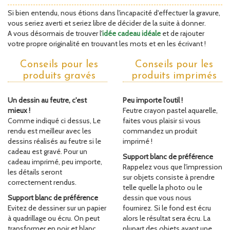
Si bien entendu, nous étions dans l'incapacité d'effectuer la gravure,
vous seriez averti et seriez libre de décider de la suite à donner.
A vous désormais de trouver l'
idée cadeau idéale
et de rajouter
votre propre originalité en trouvant les mots et en les écrivant !
Conseils pour les
Conseils pour les
produits gravés
produits imprimés
Un dessin au feutre, c'est
Peu importe l'outil !
mieux !
Feutre crayon pastel aquarelle,
Comme indiqué ci dessus, Le
faites vous plaisir si vous
rendu est meilleur avec les
commandez un produit
dessins réalisés au feutre si le
imprimé !
cadeau est gravé. Pour un
Support blanc de préférence
cadeau imprimé, peu importe,
Rappelez vous que l'impression
les détails seront
sur objets consiste à prendre
correctement rendus.
telle quelle la photo ou le
Support blanc de préférence
dessin que vous nous
Evitez de dessiner sur un papier
fournirez. Si le fond est écru
à quadrillage ou écru. On peut
alors le résultat sera écru. La
transformer en noir et blanc
plupart des objets ayant une