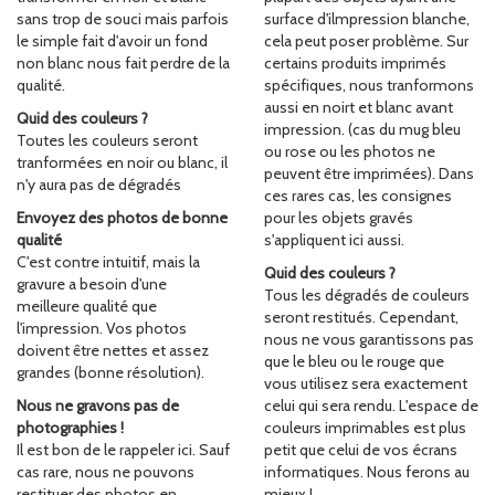
sans trop de souci mais parfois
surface d'ilmpression blanche,
le simple fait d'avoir un fond
cela peut poser problème. Sur
non blanc nous fait perdre de la
certains produits imprimés
qualité.
spécifiques, nous tranformons
aussi en noirt et blanc avant
Quid des couleurs ?
impression. (cas du mug bleu
Toutes les couleurs seront
ou rose ou les photos ne
tranformées en noir ou blanc, il
peuvent être imprimées). Dans
n'y aura pas de dégradés
ces rares cas, les consignes
Envoyez des photos de bonne
pour les objets gravés
qualité
s'appliquent ici aussi.
C'est contre intuitif, mais la
Quid des couleurs ?
gravure a besoin d'une
Tous les dégradés de couleurs
meilleure qualité que
seront restitués. Cependant,
l'impression. Vos photos
nous ne vous garantissons pas
doivent être nettes et assez
que le bleu ou le rouge que
grandes (bonne résolution).
vous utilisez sera exactement
Nous ne gravons pas de
celui qui sera rendu. L'espace de
photographies !
couleurs imprimables est plus
Il est bon de le rappeler ici. Sauf
petit que celui de vos écrans
cas rare, nous ne pouvons
informatiques. Nous ferons au
restituer des photos en
mieux !