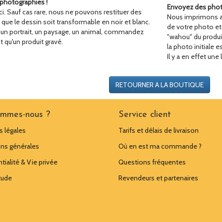
photographies !
Envoyez des phot
 ici. Sauf cas rare, nous ne pouvons restituer des
Nous imprimons au
t que le dessin soit transformable en noir et blanc.
de votre photo et 
r un portrait, un paysage, un animal, commandez
"wahou" du produit 
t qu'un produit gravé.
la photo initiale 
Il y a en effet une
RETOURNER A LA BOUTIQUE
ommes-nous ?
Service client
 légales
Tarifs et délais de livraison
ns générales
Où en est ma commande ?
tialité & Vie privée
Questions fréquentes
tude
Revendeurs et partenaires