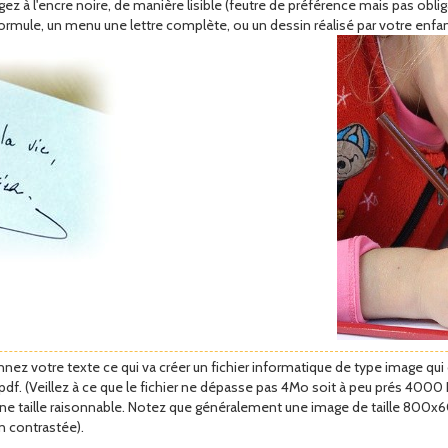
igez à l'encre noire, de manière lisible (feutre de préférence mais pas oblig
ormule, un menu une lettre complète, ou un dessin réalisé par votre enfan
nez votre texte ce qui va créer un fichier informatique de type image qu
e .pdf. (Veillez à ce que le fichier ne dépasse pas 4Mo soit à peu prés 4000 
une taille raisonnable. Notez que généralement une image de taille 800x6
en contrastée).