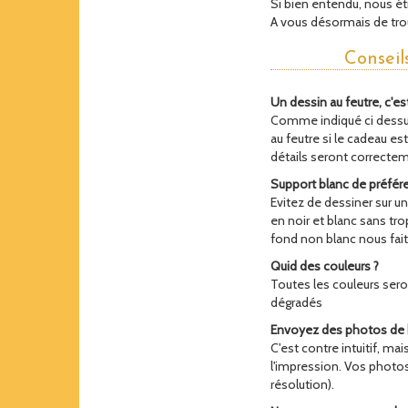
Si bien entendu, nous éti
A vous désormais de trou
Conseil
Un dessin au feutre, c'es
Comme indiqué ci dessus,
au feutre si le cadeau e
détails seront correcte
Support blanc de préfér
Evitez de dessiner sur un
en noir et blanc sans tro
fond non blanc nous fait 
Quid des couleurs ?
Toutes les couleurs seron
dégradés
Envoyez des photos de 
C'est contre intuitif, mai
l'impression. Vos photo
résolution).