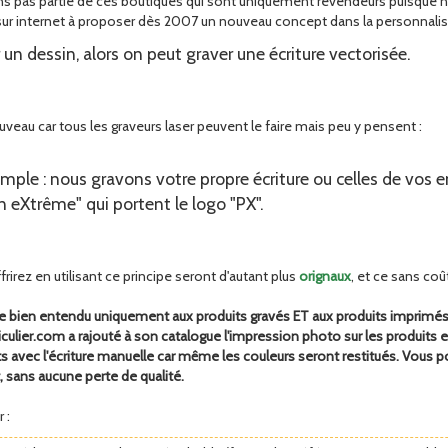
ns pas partie de ces boutiques qui sont uniquement revendeurs puisque 
sur internet à proposer dès 2007 un nouveau concept dans la personnalisa
 un dessin, alors on peut graver une écriture vectorisée.
veau car tous les graveurs laser peuvent le faire mais peu y pensent :
simple : nous gravons votre propre écriture ou celles de vos
n eXtrême" qui portent le logo "PX".
rirez en utilisant ce principe seront d'autant plus
orignaux
, et ce sans co
que bien entendu uniquement aux produits gravés ET aux produits imprimés
culier.com a rajouté à son catalogue l'impression photo sur les produits e
ts avec l'écriture manuelle car même les couleurs seront restitués. Vou
, sans aucune perte de qualité.
 :