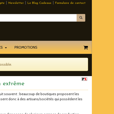
|
|
|
pte
Newsletter
Le Blog Cadeaux
Formulaire de contact
EES
PROMOTIONS
ossible.
n extrême
uit souvent : beaucoup de boutiques proposent les
sent donc à des artisans/sociétés qui possèdent les