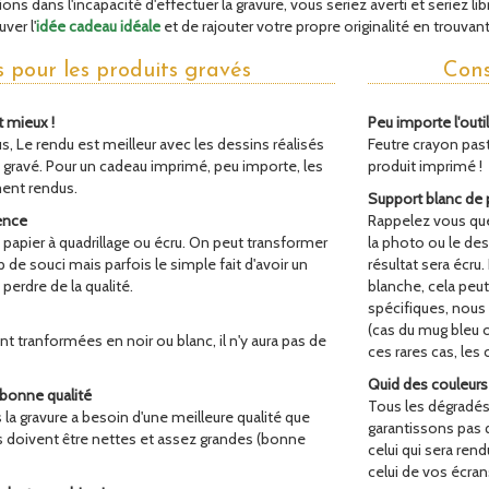
ons dans l'incapacité d'effectuer la gravure, vous seriez averti et seriez li
ver l'
idée cadeau idéale
et de rajouter votre propre originalité en trouvant
s pour les produits gravés
Cons
t mieux !
Peu importe l'outil 
 Le rendu est meilleur avec les dessins réalisés
Feutre crayon past
st gravé. Pour un cadeau imprimé, peu importe, les
produit imprimé !
ment rendus.
Support blanc de 
ence
Rappelez vous que 
 papier à quadrillage ou écru. On peut transformer
la photo ou le des
p de souci mais parfois le simple fait d'avoir un
résultat sera écru
perdre de la qualité.
blanche, cela peu
spécifiques, nous
(cas du mug bleu 
t tranformées en noir ou blanc, il n'y aura pas de
ces rares cas, les 
Quid des couleurs
bonne qualité
Tous les dégradés
s la gravure a besoin d'une meilleure qualité que
garantissons pas q
s doivent être nettes et assez grandes (bonne
celui qui sera ren
celui de vos écran