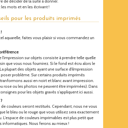
bre de décider de la suite à donner.
 les mots et en les écrivant !
eils pour les produits imprimés
!
el aquarelle, faites vous plaisir si vous commandez un
préférence
l'impression sur objets consiste à prendre telle quelle
sin que vous nous fournirez. Si le fond est écru alors le
. La plupart des objets ayant une surface d'ilmpression
t poser problème. Sur certains produits imprimés
 tranformons aussi en noirt et blanc avant impression.
ou rose ou les photos ne peuvent être imprimées). Dans
consignes pour les objets gravés s'appliquent ici aussi.
 ?
 de couleurs seront restitués. Cependant, nous ne vous
ue le bleu ou le rouge que vous utilisez sera exactement
du. L'espace de couleurs imprimables est plus petit que
s informatiques. Nous ferons au mieux !