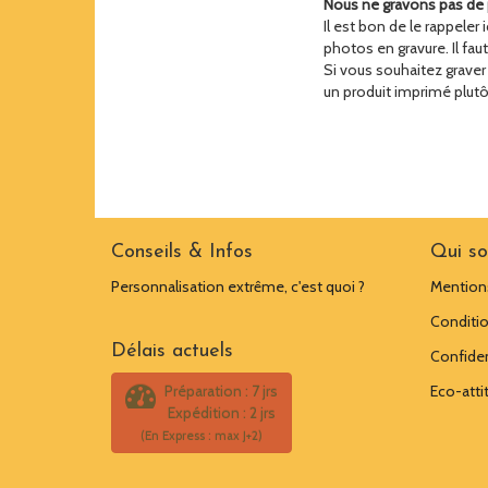
Nous ne gravons pas de 
Il est bon de le rappeler
photos en gravure. Il fau
Si vous souhaitez grave
un produit imprimé plutô
Conseils & Infos
Qui s
Personnalisation extrême, c'est quoi ?
Mentions
Conditio
Délais actuels
Confiden
Préparation : 7 jrs
Eco-atti
Expédition : 2 jrs
(En Express : max J+2)