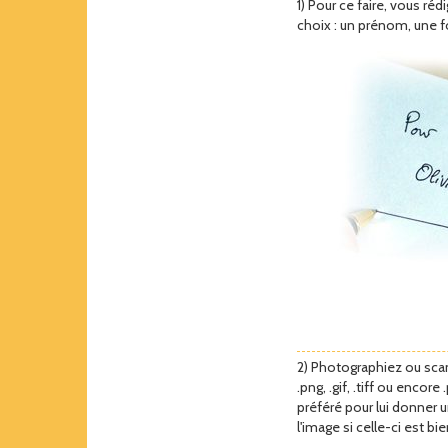
1) Pour ce faire, vous réd
choix : un prénom, une f
2) Photographiez ou scan
.png, .gif, .tiff ou encor
préféré pour lui donner 
l'image si celle-ci est bi