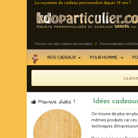
Le royaume du cadeau personnalisé depuis 19 ans !
»
Trouver une idée cadeau personnalisé
Personnalisation eXtrême 
NOS CADEAUX
POUR HOMME
P
La pris
Manque d'idée ?
Idées cadeaux
On trouve de plus en pl
mêmes produits car ces 
techniques d'impression