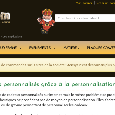
|
Mon compte
Créer un com
- Les explications
OUR FEMME
EVENEMENTS
MATIERE
PLAQUES GRAV
e de commandes sur ls sites de la société Stensys n'est désormais plus p
 personnalisés grâce à la personnalisatio
us de cadeaux personnalisés sur Internet mais le même problème se prod
boutiques ne possèdent pas de moyen de personnalisation. Elles s'adres
 ou de gravure permettant de personnaliser les cadeaux.