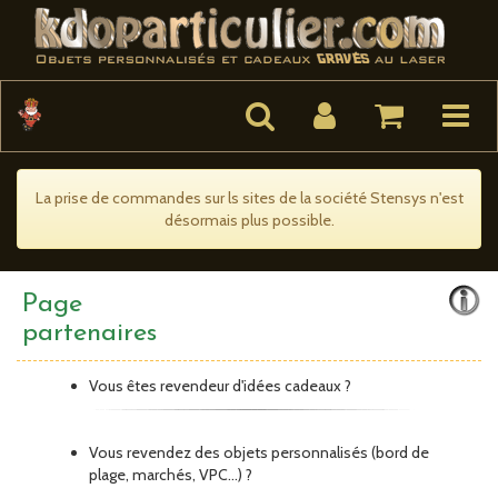
Toggle
navigat
La prise de commandes sur ls sites de la société Stensys n'est
désormais plus possible.
Page
partenaires
Vous êtes revendeur d'idées cadeaux ?
Vous revendez des objets personnalisés (bord de
plage, marchés, VPC...) ?